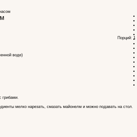
насом
ом
Порций: 
ленной воде)
с грибами.
едиенты мелко нарезать, смазать майонелм и можно подавать на стол.