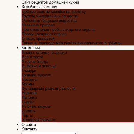
Сайт рецептов домашней кухни
Хозяйке на заметку
Добрые советы хозяйке на заметку
Группы минеральных веществ
Основные пищевые вещества
Название приправ
Приготовление пробы сахарного сиропа
Пробы сахарного сиропа
Список пряностей
Таблица перевода мер различных продуктов в граммы
Категории
Блины, оладьи, сырники
Всё о тесте
Вторые блюда
Выпечка и печенье
Глазури
Горячие закуски
Десерты
Кремы
Кулинарные разные разности
Напитки
Начинки
Пироги
Рыбные закуски
Салаты
Торты
Холодные закуски
О сайте
Контакты