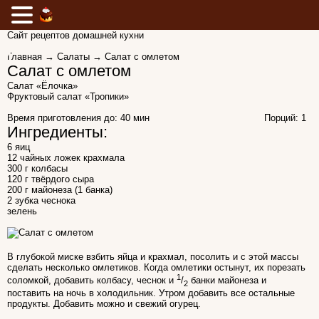
Сайт рецептов домашней кухни
Главная
→
Салаты
→ Салат с омлетом
Салат с омлетом
Салат «Ёлочка»
Фруктовый салат «Тропики»
Время приготовления до:
40 мин
Порций: 1
Ингредиенты:
6 яиц
12 чайных ложек крахмала
300 г колбасы
120 г твёрдого сыра
200 г майонеза (1 банка)
2 зубка чеснока
зелень
В глубокой миске взбить яйца и крахмал, посолить и с этой массы
сделать несколько омлетиков. Когда омлетики остынут, их порезать
1
соломкой, добавить колбасу, чеснок и
/
банки майонеза и
2
поставить на ночь в холодильник. Утром добавить все остальные
продукты. Добавить можно и свежий огурец.