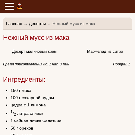
Главная
→
Десерты
→ Нежный мусс из мака
Нежный мусс из мака
Десерт малиновый крем
Мармелад из ситро
Время приготовления до:
1 час 0 мин
Порций: 1
Ингредиенты:
150 г мака
100 г сахарной пудры
цедра с 1 лимона
1
/
литра сливок
2
1 чайная ложка желатина
50 г орехов