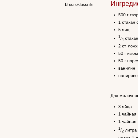
Ингреди
В odnoklassniki
500 г тво
1 стакан 
5 яиц
1
/
стакан
4
2 ст. лож
50 г изю
50 г нар
ванилин
панирово
Для молочног
3 яйца
1 чайная
1 чайная
1
/
литра
2
цедра 1 