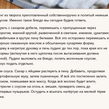
нг из творога приготовленный собственноручно и политый нежным
сом. Именно такое блюдо мы сегодня будем готвить.
реть с сахаром добела, перемешать с пропущенным через
орогом, манной крупой, размоченной в сметане, изюмом, цукатами
взбитыми в крутую пену белками. Всё это осторожно перемешать и
хорошо смазанную маслом и обсыпанную сухарями форму.
му в нагретую духовку и печь пудинг до тех пор, пока края его не
формы (воткнутая в него щепочка после вытаскивания должна
ухой). Пудинг выложить на блюдо, полить молочным соусом,
оус подать отдельно.
е соуса. Сахар с яйцами растереть в пену. Добавить, продолжая
артофельную муку, затем пшеничную. И всё это постепенно залить
ком, помешивая всю массу. Когда всё молоко будет влито,
стрюлю с соусом на огонь и, мешая, проварить смесь до
первых пузырьков. Остудить и всыпать натёртую на мелкой тёрке
на.