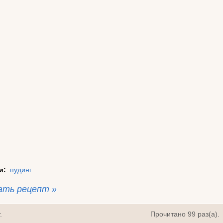
и:
пудинг
ать рецепт »
.
Прочитано 99 раз(a).