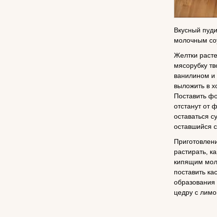
Вкусный пуди
молочным соу
Желтки расте
мясорубку тв
ванилином и 
выложить в 
Поставить фор
отстанут от 
оставаться с
оставшийся с
Приготовлени
растирать, к
кипящим моло
поставить ка
образования 
цедру с лимо