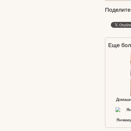
Поделитес
Еще бол
Домашн
Янчмиш