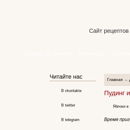
Сайт рецептов
Хозяйке на заметку
Категории
О сайт
Читайте нас
Главная
→
В vkontakte
Пудинг и
В twitter
Яблоки в
Время приг
В telegram