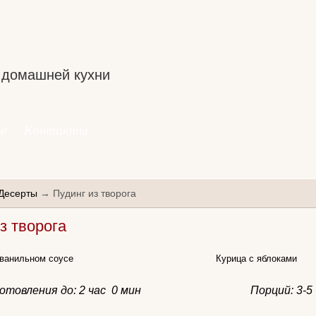
 домашней кухни
е
Контакты
Десерты
→ Пудинг из творога
з творога
 ванильном соусе
Курица с яблоками
отовления до:
2 час 0 мин
Порций: 3-