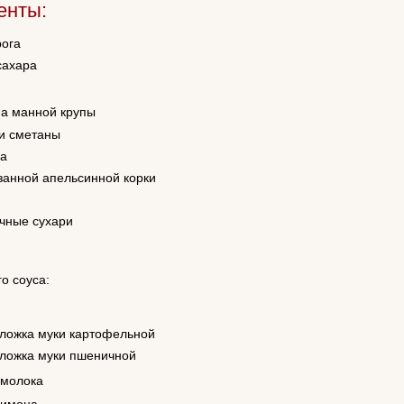
енты:
рога
сахара
а манной крупы
ки сметаны
ма
езанной апельсинной корки
чные сухари
о соуса:
 ложка муки картофельной
 ложка муки пшеничной
 молока
лимона