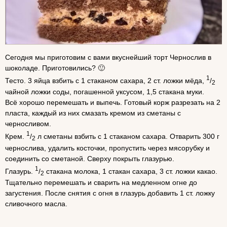
Сегодня мы приготовим с вами вкуснейший торт Чернослив в
шоколаде. Приготовились? 🙂
1
Тесто. 3 яйца взбить с 1 стаканом сахара, 2 ст. ложки мёда,
/
2
чайной ложки соды, погашенной уксусом, 1,5 стакана муки.
Всё хорошо перемешать и выпечь. Готовый корж разрезать на 2
пласта, каждый из них смазать кремом из сметаны с
черносливом.
1
Крем.
/
л сметаны взбить с 1 стаканом сахара. Отварить 300 г
2
чернослива, удалить косточки, пропустить через мясорубку и
соединить со сметаной. Сверху покрыть глазурью.
1
Глазурь.
/
стакана молока, 1 стакан сахара, 3 ст. ложки какао.
2
Тщательно перемешать и сварить на медленном огне до
загустения. После снятия с огня в глазурь добавить 1 ст. ложку
сливочного масла.