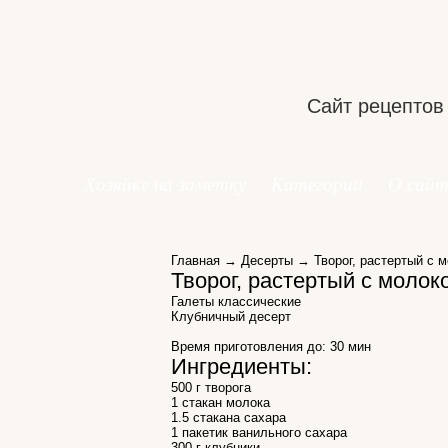
Сайт рецептов
Хозяйке на заметку
Категории
О сайт
Главная
→
Десерты
→ Творог, растертый с м
Творог, растертый с молок
Галеты классические
Клубничный десерт
Время приготовления до:
30 мин
Ингредиенты:
500 г творога
1 стакан молока
1.5 стакана сахара
1 пакетик ванильного сахара
300 г клубники