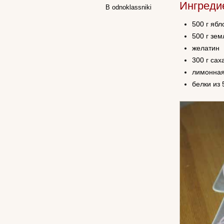
Ингреди
В odnoklassniki
500 г ябл
500 г зе
желатин
300 г сах
лимонная
белки из 