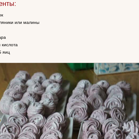
енты:
ок
мляники или малины
ара
 кислота
5 яиц