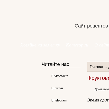
Сайт рецептов
Хозяйке на заметку
Категории
О сайт
Читайте нас
Главная
→
В vkontakte
Фруктов
В twitter
Домашний
Время приг
В telegram