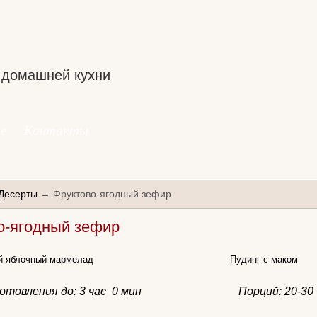
 домашней кухни
е
Контакты
Десерты
→ Фруктово-ягодный зефир
о-ягодный зефир
 яблочный мармелад
Пудинг с маком
отовления до:
3 час 0 мин
Порций: 20-3