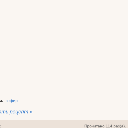
и:
зефир
ать рецепт »
.
Прочитано 114 раз(a).