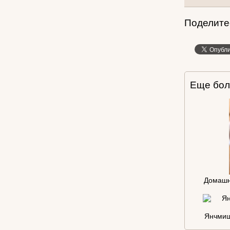
Поделитес
Еще бол
Домашн
Янчмиш