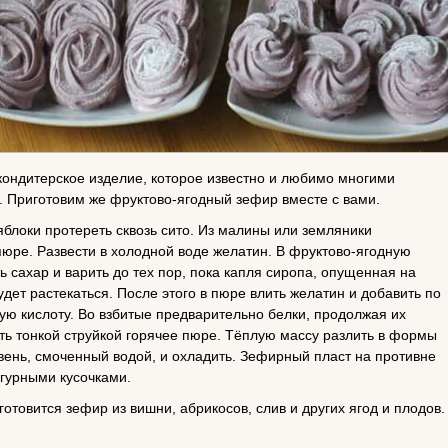
кондитерское изделие, которое известно и любимо многими
 Приготовим же фруктово-ягодный зефир вместе с вами.
блоки протереть сквозь сито. Из малины или земляники
пюре. Развести в холодной воде желатин. В фруктово-ягодную
ь сахар и варить до тех пор, пока капля сиропа, опущенная на
удет растекаться. После этого в пюре влить желатин и добавить по
ую кислоту. Во взбитые предварительно белки, продолжая их
ить тонкой струйкой горячее пюре. Тёплую массу разлить в формы
вень, смоченный водой, и охладить. Зефирный пласт на противне
гурными кусочками.
готовится зефир из вишни, абрикосов, слив и других ягод и плодов.