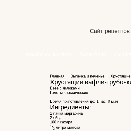
Сайт рецептов
Хозяйке на заметку
Категории
О сайт
Главная
→
Выпечка и печенье
→ Хрустящие 
Хрустящие вафли-трубочк
Безе с яблоками
Галеты классические
Время приготовления до:
1 час 0 мин
Ингредиенты:
1 пачка маргарина
2 яйца
100 г сахара
1
/
литра молока
2