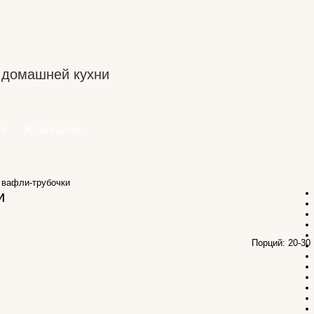
 домашней кухни
е
Контакты
вафли-трубочки
и
Порций: 20-3