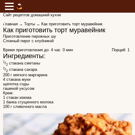
Сайт рецептов домашней кухни
Главная
→
Торты
→ Как приготовить торт муравейник
Как приготовить торт муравейник
Приготовление пирожных шу
Слоеный пирог с клубникой
Время приготовления до:
4 час 0 мин
Порций: 1
Ингредиенты:
1
/
стакана сметаны
2
1
/
стакана сахара
2
200 г мягкого маргарина
4 стакана муки
щепотка соды
гашеной уксусом
Крем:
1 стакан изюма
1 банка сгущенного молока
100 г сливочного масла