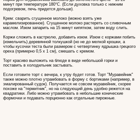
минут при температуре 180°С. (Если духовка только с нижним
подогревом, печь придется дольше).
Крем: сварить сгущенное молоко (можно взять уже
карамелизированное). Сгущенное молоко растереть со сливочным
маслом. Изюм запарить на 15 минут кипятком, затем воду слить.
Коржи сложить в кастрюлю, добавить изюм. Изюм с коржами побить
(измельчить) деревянной толкушкой (но не до мелкой крошки, а
чтобы кусочки теста были размером с четвертинку ядрышка грецкого
ореха (примерно 0,5 х 1 см), смешать с кремом.
Торт красиво выложить на блюде в виде небольшой горки и
поставить в холодильник застывать.
Если готовите торт с вечера, к утру будет готов. Торт "Муравейник"
также можно плотно утрамбовать в форму с бортиками (например, в
эмалированный судок). Получается не совсем муравейник, скорее
похоже на "термитник", но на следующий день удобно режется на
квадратики. Либо можно утрамбовать в небольшие конические
формочки и подавать порционно как отдельные пирожные.