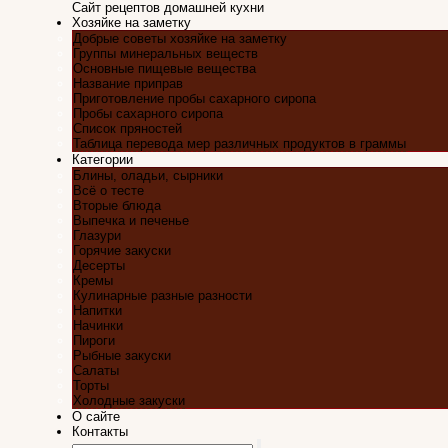
Сайт рецептов домашней кухни
Хозяйке на заметку
Добрые советы хозяйке на заметку
Группы минеральных веществ
Основные пищевые вещества
Название приправ
Приготовление пробы сахарного сиропа
Пробы сахарного сиропа
Список пряностей
Таблица перевода мер различных продуктов в граммы
Категории
Блины, оладьи, сырники
Всё о тесте
Вторые блюда
Выпечка и печенье
Глазури
Горячие закуски
Десерты
Кремы
Кулинарные разные разности
Напитки
Начинки
Пироги
Рыбные закуски
Салаты
Торты
Холодные закуски
О сайте
Контакты