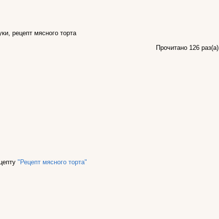
уки
,
рецепт мясного торта
Прочитано 126 раз(a)
ецепту
"Рецепт мясного торта"