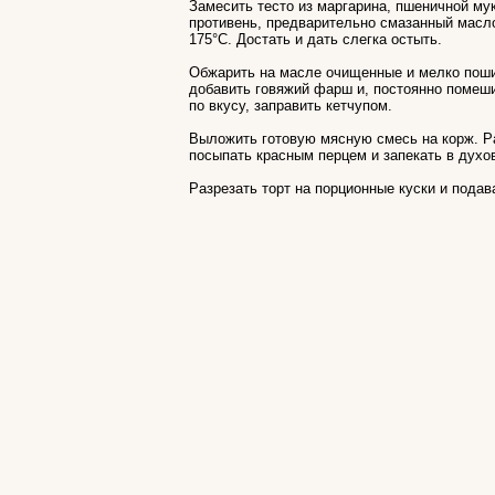
Замесить тесто из маргарина, пшеничной мук
противень, предварительно смазанный маслом
175°С. Достать и дать слегка остыть.
Обжарить на масле очищенные и мелко пошин
добавить говяжий фарш и, постоянно помеши
по вкусу, заправить кетчупом.
Выложить готовую мясную смесь на корж. Ра
посыпать красным перцем и запекать в духо
Разрезать торт на порционные куски и подава