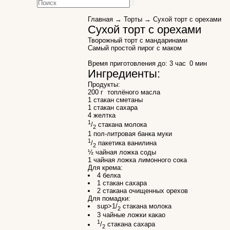
Главная
→
Торты
→ Сухой торт с орехами
Сухой торт с орехами
Творожный торт с мандаринами
Cамый простой пирог с маком
Время приготовления до:
3 час 0 мин
Ингредиенты:
Продукты:
200 г топлёного масла
1 стакан сметаны
1 стакан сахара
4 желтка
1
/
стакана молока
2
1 пол-литровая банка муки
1
/
пакетика ванилина
2
½ чайная ложка соды
1 чайная ложка лимонного сока
Для крема:
4 белка
1 стакан сахара
2 стакана очищенных орехов
Для помадки:
sup>1/
стакана молока
2
3 чайные ложки какао
1
/
стакана сахара
2