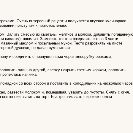
 орехами. Очень интересный рецепт и получается вкусное кулинарное
вований приступим к приготовлению.
ом. Залить смесью из сметаны, желтков и молока, добавить погашенну
и кислоту), ванилин. Замесить тесто и разделить его на 3 части.
мазанный маслом и посыпанный мукой. Тесто разровнять на листе
агретой духовке, не давая румяниться.
 пену и соединить с пропущенными через мясорубку орехами,
положить один на другой, сверху накрыть третьим коржом, положить
 пропеклась начинка.
помадкой со всех сторон и поставить в холодильник на несколько часов
ао, развести молоком и, помешивая, уварить до густоты. Снять с огня,
 состоянии вылить на торт. Быстро намазать широким ножом