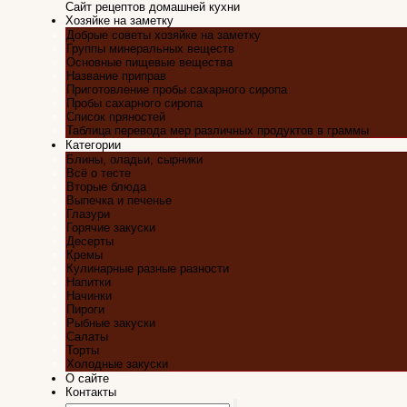
Сайт рецептов домашней кухни
Хозяйке на заметку
Добрые советы хозяйке на заметку
Группы минеральных веществ
Основные пищевые вещества
Название приправ
Приготовление пробы сахарного сиропа
Пробы сахарного сиропа
Список пряностей
Таблица перевода мер различных продуктов в граммы
Категории
Блины, оладьи, сырники
Всё о тесте
Вторые блюда
Выпечка и печенье
Глазури
Горячие закуски
Десерты
Кремы
Кулинарные разные разности
Напитки
Начинки
Пироги
Рыбные закуски
Салаты
Торты
Холодные закуски
О сайте
Контакты