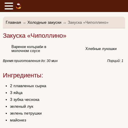
Главная
→
Холодные закуски
→ Закуска «Чиполлино»
Закуска «Чиполлино»
Вареное кольраби в
Хлебные лукошки
молочном соусе
Время приготовления до:
30 мин
Порций: 1
Ингредиенты:
2 плавленых сырка
3 яйца
3 зубка чеснока
зеленый лук
зелень петрушки
майонез